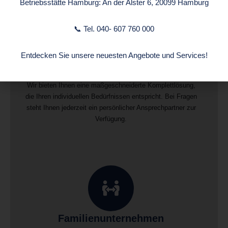
Betriebsstätte Hamburg: An der Alster 6, 20099 Hamburg
📞 Tel. 040- 607 760 000
Entdecken Sie unsere neuesten Angebote und Services!
alles aus einer Hand
Wir bieten Ihnen eine maßgeschneiderte Komplettlösung,
die Ihren individuellen Bedürfnissen entspricht. Bei Fragen
steht Ihnen jederzeit ein persönlicher Ansprechpartner zur
Verfügung.
Familienunternehmen